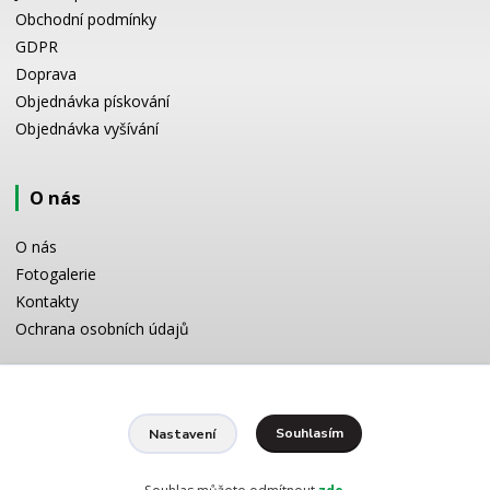
Obchodní podmínky
GDPR
Doprava
Objednávka pískování
Objednávka vyšívání
O nás
O nás
Fotogalerie
Kontakty
Ochrana osobních údajů
Odborné poradenství
Souhlasím
Nastavení
Potřebujete poradit s výběrem? Neváhejte se zeptat:
+420 728 772 566
8 -16 h