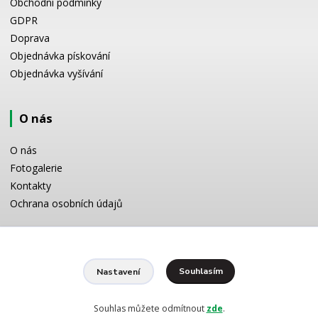
Obchodní podmínky
GDPR
Doprava
Objednávka pískování
Objednávka vyšívání
O nás
O nás
Fotogalerie
Kontakty
Ochrana osobních údajů
Odborné poradenství
Souhlasím
Nastavení
Potřebujete poradit s výběrem? Neváhejte se zeptat:
+420 728 772 566
8 -16 h
Souhlas můžete odmítnout
zde
.
info@reklamnipiskovani.cz