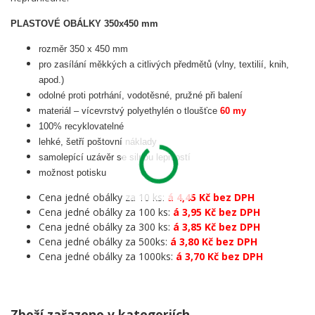
PLASTOVÉ OBÁLKY 350x450 mm
rozměr 350 x 450 mm
pro zasílání měkkých a citlivých předmětů (vlny, textilií, knih,
apod.)
odolné proti potrhání, vodotěsné, pružné při balení
materiál – vícevrstvý polyethylén o tloušťce
60 my
100% recyklovatelné
lehké, šetří poštovní náklady
samolepící uzávěr se silnou lepivostí
možnost potisku
Cena jedné obálky za 10 ks:
á 4,45 Kč bez DPH
Cena jedné obálky za 100 ks:
á 3,95 Kč bez DPH
Cena jedné obálky za 300 ks:
á 3,85 Kč bez DPH
Cena jedné obálky za 500ks:
á 3,80 Kč bez DPH
Cena jedné obálky za 1000ks:
á 3,70 Kč bez DPH
Zboží zařazeno v kategoriích