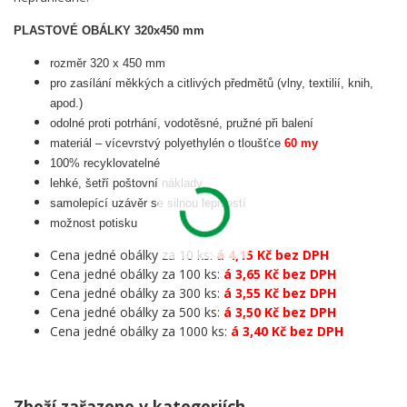
PLASTOVÉ OBÁLKY 320x450 mm
rozměr 320 x 450 mm
pro zasílání měkkých a citlivých předmětů (vlny, textilií, knih,
apod.)
odolné proti potrhání, vodotěsné, pružné při balení
materiál – vícevrstvý polyethylén o tloušťce
60 my
100% recyklovatelné
lehké, šetří poštovní náklady
samolepící uzávěr se silnou lepivostí
možnost potisku
Cena jedné obálky za 10 ks:
á 4,15 Kč bez DPH
Cena jedné obálky za 100 ks:
á 3,65 Kč bez DPH
Cena jedné obálky za 300 ks:
á 3,55 Kč bez DPH
Cena jedné obálky za 500 ks:
á 3,50 Kč bez DPH
Cena jedné obálky za 1000 ks:
á 3,40 Kč bez DPH
Zboží zařazeno v kategoriích