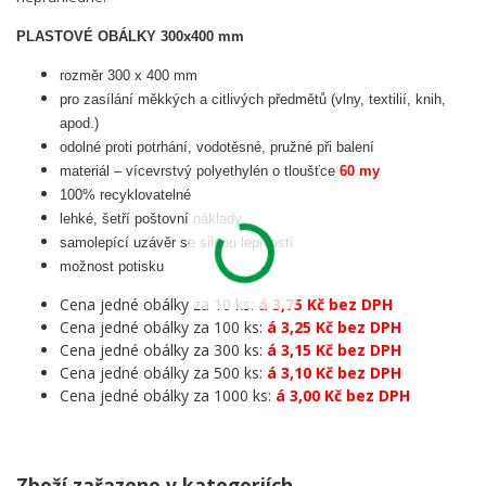
PLASTOVÉ OBÁLKY 300x400 mm
rozměr 300 x 400 mm
pro zasílání měkkých a citlivých předmětů (vlny, textilií, knih,
apod.)
odolné proti potrhání, vodotěsné, pružné při balení
materiál – vícevrstvý polyethylén o tloušťce
60 my
100% recyklovatelné
lehké, šetří poštovní náklady
samolepící uzávěr se silnou lepivostí
možnost potisku
Cena jedné obálky za 10 ks:
á 3,75 Kč bez DPH
Cena jedné obálky za 100 ks:
á 3,25 Kč bez DPH
Cena jedné obálky za 300 ks:
á 3,15 Kč bez DPH
Cena jedné obálky za 500 ks:
á 3,10 Kč bez DPH
Cena jedné obálky za 1000 ks:
á 3,00 Kč bez DPH
Zboží zařazeno v kategoriích