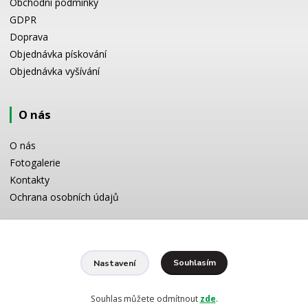
Obchodní podmínky
GDPR
Doprava
Objednávka pískování
Objednávka vyšívání
O nás
O nás
Fotogalerie
Kontakty
Ochrana osobních údajů
Odborné poradenství
Souhlasím
Nastavení
Potřebujete poradit s výběrem? Neváhejte se zeptat:
+420 728 772 566
8 -16 h
Souhlas můžete odmítnout
zde
.
info@reklamnipiskovani.cz