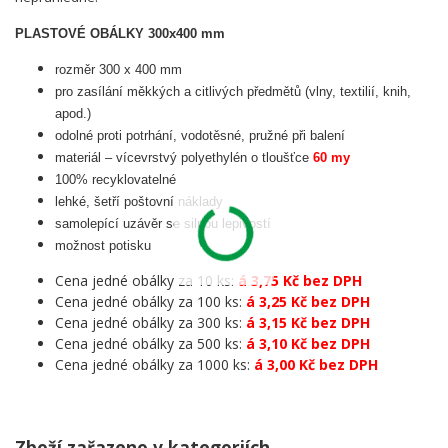
PLASTOVÉ OBÁLKY 300x400 mm
rozměr 300 x 400 mm
pro zasílání měkkých a citlivých předmětů (vlny, textilií, knih,
apod.)
odolné proti potrhání, vodotěsné, pružné při balení
materiál – vícevrstvý polyethylén o tloušťce
60 my
100% recyklovatelné
lehké, šetří poštovní náklady
samolepící uzávěr se silnou lepivostí
možnost potisku
Cena jedné obálky za 10 ks:
á 3,75 Kč bez DPH
Cena jedné obálky za 100 ks:
á 3,25 Kč bez DPH
Cena jedné obálky za 300 ks:
á 3,15 Kč bez DPH
Cena jedné obálky za 500 ks:
á 3,10 Kč bez DPH
Cena jedné obálky za 1000 ks:
á 3,00 Kč bez DPH
Zboží zařazeno v kategoriích