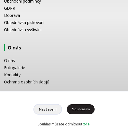
Obchodní podmínky
GDPR
Doprava
Objednávka pískování
Objednávka vyšívání
O nás
O nás
Fotogalerie
Kontakty
Ochrana osobních údajů
Odborné poradenství
Souhlasím
Nastavení
Potřebujete poradit s výběrem? Neváhejte se zeptat:
+420 728 772 566
8 -16 h
Souhlas můžete odmítnout
zde
.
info@reklamnipiskovani.cz