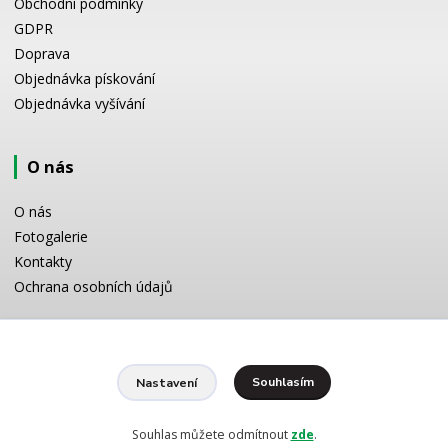
Obchodní podmínky
GDPR
Doprava
Objednávka pískování
Objednávka vyšívání
O nás
O nás
Fotogalerie
Kontakty
Ochrana osobních údajů
Odborné poradenství
Souhlasím
Nastavení
Potřebujete poradit s výběrem? Neváhejte se zeptat:
+420 728 772 566
8 -16 h
Souhlas můžete odmítnout
zde
.
info@reklamnipiskovani.cz