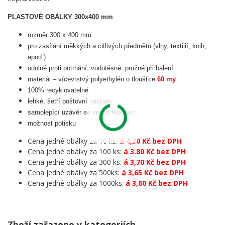
PLASTOVÉ OBÁLKY 300x400 mm
rozměr 300 x 400 mm
pro zasílání měkkých a citlivých předmětů (vlny, textilií, knih,
apod.)
odolné proti potrhání, vodotěsné, pružné při balení
materiál – vícevrstvý polyethylén o tloušťce
60 my
100% recyklovatelné
lehké, šetří poštovní náklady
samolepící uzávěr se silnou lepivostí
možnost potisku
Cena jedné obálky za 10 ks:
á 4,30 Kč bez DPH
Cena jedné obálky za 100 ks:
á 3.80 Kč bez DPH
Cena jedné obálky za 300 ks:
á 3,70 Kč bez DPH
Cena jedné obálky za 500ks:
á 3,65 Kč bez DPH
Cena jedné obálky za 1000ks:
á 3,60 Kč bez DPH
Zboží zařazeno v kategoriích