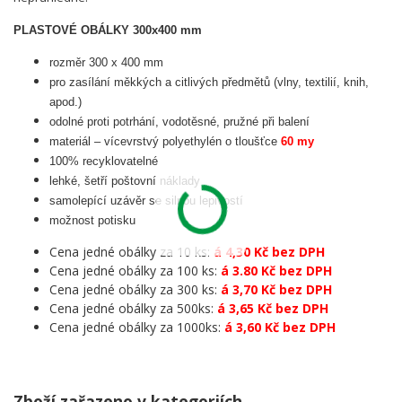
PLASTOVÉ OBÁLKY 300x400 mm
rozměr 300 x 400 mm
pro zasílání měkkých a citlivých předmětů (vlny, textilií, knih,
apod.)
odolné proti potrhání, vodotěsné, pružné při balení
materiál – vícevrstvý polyethylén o tloušťce
60 my
100% recyklovatelné
lehké, šetří poštovní náklady
samolepící uzávěr se silnou lepivostí
možnost potisku
Cena jedné obálky za 10 ks:
á 4,30 Kč bez DPH
Cena jedné obálky za 100 ks:
á 3.80 Kč bez DPH
Cena jedné obálky za 300 ks:
á 3,70 Kč bez DPH
Cena jedné obálky za 500ks:
á 3,65 Kč bez DPH
Cena jedné obálky za 1000ks:
á 3,60 Kč bez DPH
Zboží zařazeno v kategoriích