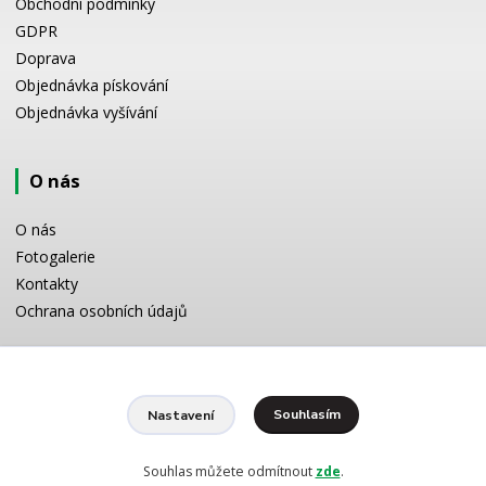
Obchodní podmínky
GDPR
Doprava
Objednávka pískování
Objednávka vyšívání
O nás
O nás
Fotogalerie
Kontakty
Ochrana osobních údajů
Odborné poradenství
Souhlasím
Nastavení
Potřebujete poradit s výběrem? Neváhejte se zeptat:
+420 728 772 566
8 -16 h
Souhlas můžete odmítnout
zde
.
info@reklamnipiskovani.cz