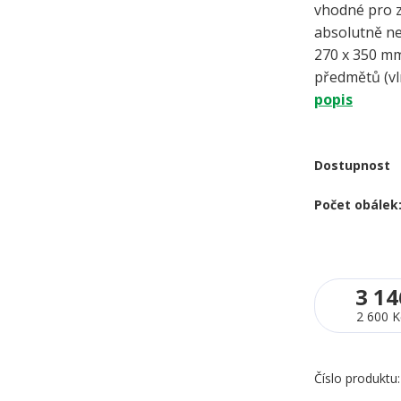
vhodné pro z
absolutně 
270 x 350 mm
předmětů (vlny
popis
Dostupnost
Počet obálek
3 14
2 600 K
Číslo produktu: