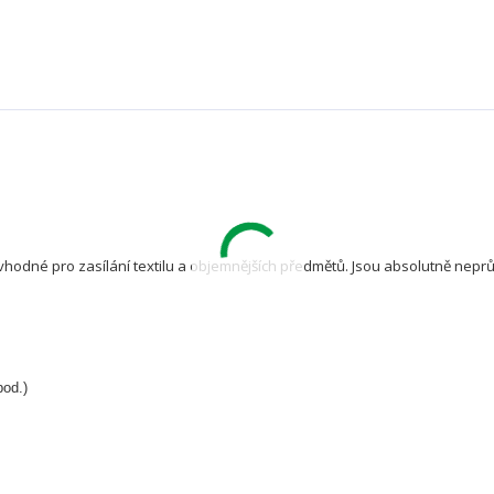
vhodné pro zasílání textilu a objemnějších předmětů. Jsou absolutně nep
pod.)