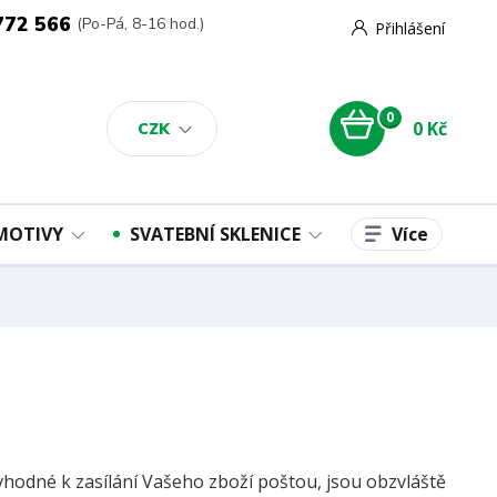
772 566
(Po-Pá, 8-16 hod.)
Přihlášení
0
0 Kč
CZK
Více
 MOTIVY
SVATEBNÍ SKLENICE
vhodné k zasílání Vašeho zboží poštou, jsou obzvláště