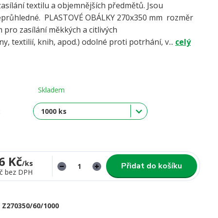
asílání textilu a objemnějších předmětů. Jsou
neprůhledné. PLASTOVÉ OBÁLKY 270x350 mm rozměr
 pro zasílání měkkých a citlivých
, textilií, knih, apod.) odolné proti potrhání, v...
celý
Skladem
:
6 Kč
/
ks
Přidat do košíku
č
bez DPH
Z270350/60/1000