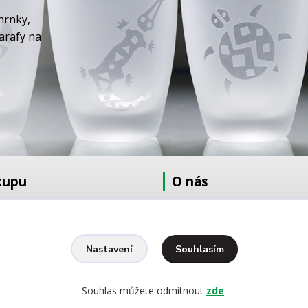
hrnky,
karafy na
kupu
O nás
at
O nás
dmínky
Fotogalerie
Kontakty
Souhlasím
Nastavení
Ochrana osobních údajů
pískování
Souhlas můžete odmítnout
zde
.
yšívání