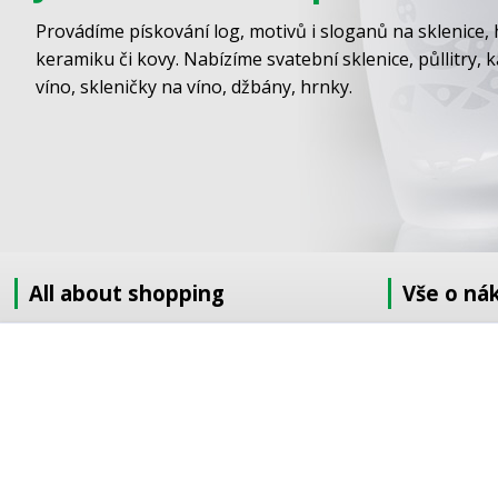
Provádíme pískování log, motivů i sloganů na sklenice, 
keramiku či kovy. Nabízíme svatební sklenice, půllitry, 
víno, skleničky na víno, džbány, hrnky.
All about shopping
Vše o ná
About us
Jak nakupov
How to shop
Obchodní po
Terms and Conditions
GDPR
Delivery
Doprava
Sandblasting order to the EU
Objednávka 
Contact information
Objednávka v