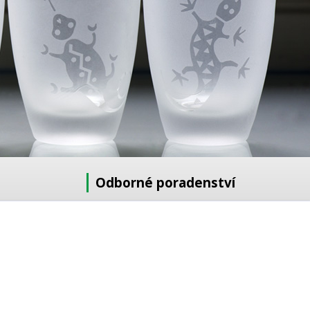
Odborné poradenství
Potřebujete poradit s výběrem?
Neváhejte se zeptat:
+420 728 772 566
8 -16 h
info@reklamnipiskovani.cz