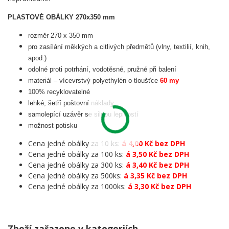
PLASTOVÉ OBÁLKY 270x350 mm
rozměr 270 x 350 mm
pro zasílání měkkých a citlivých předmětů (vlny, textilií, knih,
apod.)
odolné proti potrhání, vodotěsné, pružné při balení
materiál – vícevrstvý polyethylén o tloušťce
60 my
100% recyklovatelné
lehké, šetří poštovní náklady
samolepící uzávěr se silnou lepivostí
možnost potisku
Cena jedné obálky za 10 ks:
á 4,00 Kč bez DPH
Cena jedné obálky za 100 ks:
á 3,50 Kč bez DPH
Cena jedné obálky za 300 ks:
á 3,40 Kč bez DPH
Cena jedné obálky za 500ks:
á 3,35 Kč bez DPH
Cena jedné obálky za 1000ks:
á 3,30 Kč bez DPH
Zboží zařazeno v kategoriích