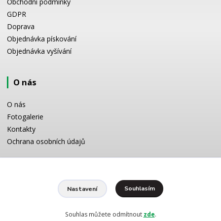
Obchodní podmínky
GDPR
Doprava
Objednávka pískování
Objednávka vyšívání
O nás
O nás
Fotogalerie
Kontakty
Ochrana osobních údajů
Odborné poradenství
Souhlasím
Nastavení
Potřebujete poradit s výběrem? Neváhejte se zeptat:
+420 728 772 566
8 -16 h
Souhlas můžete odmítnout
zde
.
info@reklamnipiskovani.cz