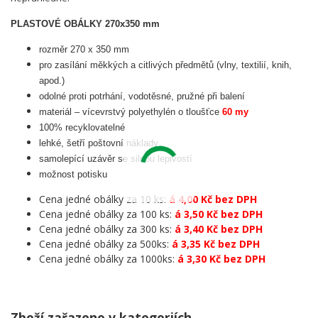
PLASTOVÉ OBÁLKY 270x350 mm
rozměr 270 x 350 mm
pro zasílání měkkých a citlivých předmětů (vlny, textilií, knih,
apod.)
odolné proti potrhání, vodotěsné, pružné při balení
materiál – vícevrstvý polyethylén o tloušťce
60 my
100% recyklovatelné
lehké, šetří poštovní náklady
samolepící uzávěr se silnou lepivostí
možnost potisku
Cena jedné obálky za 10 ks:
á 4,00 Kč bez DPH
Cena jedné obálky za 100 ks:
á 3,50 Kč bez DPH
Cena jedné obálky za 300 ks:
á 3,40 Kč bez DPH
Cena jedné obálky za 500ks:
á 3,35 Kč bez DPH
Cena jedné obálky za 1000ks:
á 3,30 Kč bez DPH
Zboží zařazeno v kategoriích