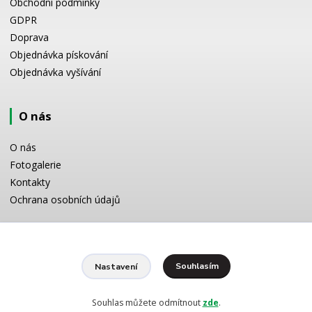
Obchodní podmínky
GDPR
Doprava
Objednávka pískování
Objednávka vyšívání
O nás
O nás
Fotogalerie
Kontakty
Ochrana osobních údajů
Odborné poradenství
Souhlasím
Nastavení
Potřebujete poradit s výběrem? Neváhejte se zeptat:
+420 728 772 566
8 -16 h
Souhlas můžete odmítnout
zde
.
info@reklamnipiskovani.cz