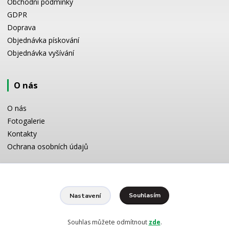
Obchodní podmínky
GDPR
Doprava
Objednávka pískování
Objednávka vyšívání
O nás
O nás
Fotogalerie
Kontakty
Ochrana osobních údajů
Odborné poradenství
Souhlasím
Nastavení
Potřebujete poradit s výběrem? Neváhejte se zeptat:
+420 728 772 566
8 -16 h
Souhlas můžete odmítnout
zde
.
info@reklamnipiskovani.cz