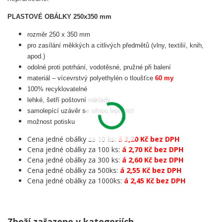
PLASTOVÉ OBÁLKY 250x350 mm
rozměr 250 x 350 mm
pro zasílání měkkých a citlivých předmětů (vlny, textilií, knih,
apod.)
odolné proti potrhání, vodotěsné, pružné při balení
materiál – vícevrstvý polyethylén o tloušťce
60 my
100% recyklovatelné
lehké, šetří poštovní náklady
samolepící uzávěr se silnou lepivostí
možnost potisku
Cena jedné obálky za 10 ks:
á 3,20 Kč bez DPH
Cena jedné obálky za 100 ks:
á 2,70 Kč bez DPH
Cena jedné obálky za 300 ks:
á 2,60 Kč bez DPH
Cena jedné obálky za 500ks:
á 2,55 Kč bez DPH
Cena jedné obálky za 1000ks:
á 2,45 Kč bez DPH
Zboží zařazeno v kategoriích