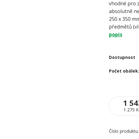
vhodné pro z
absolutně 
250 x 350 mm
předmětů (vlny
popis
Dostupnost
Počet obálek
1 54
1 275 K
Číslo produktu: