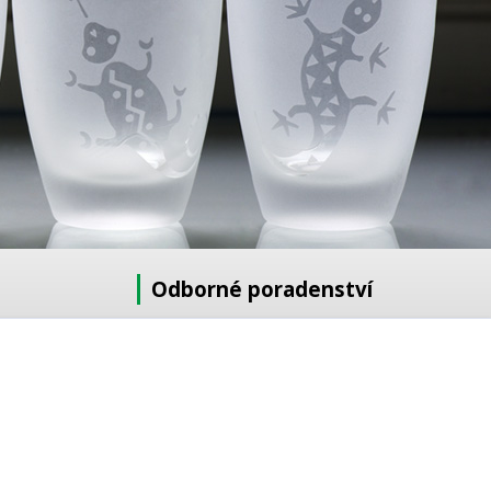
Odborné poradenství
Potřebujete poradit s výběrem?
Neváhejte se zeptat:
+420 728 772 566
8 -16 h
info@reklamnipiskovani.cz