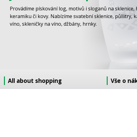
Provádíme pískování log, motivů i sloganů na sklenice, 
keramiku či kovy. Nabízíme svatební sklenice, půllitry, 
víno, skleničky na víno, džbány, hrnky.
All about shopping
Vše o ná
About us
Jak nakupov
How to shop
Obchodní po
Terms and Conditions
GDPR
Delivery
Doprava
Sandblasting order to the EU
Objednávka 
Contact information
Objednávka v