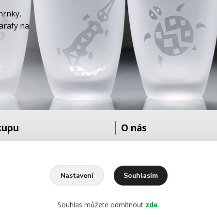
hrnky,
karafy na
kupu
O nás
at
O nás
dmínky
Fotogalerie
Kontakty
Souhlasím
Nastavení
Ochrana osobních údajů
pískování
Souhlas můžete odmítnout
zde
.
yšívání