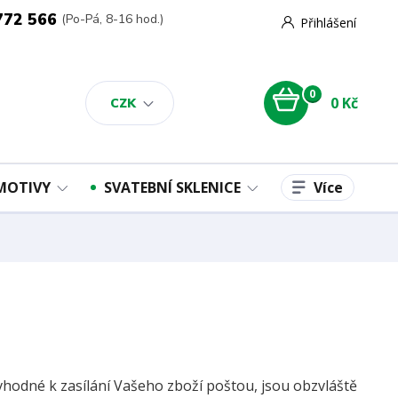
772 566
(Po-Pá, 8-16 hod.)
Přihlášení
0
0 Kč
CZK
Více
 MOTIVY
SVATEBNÍ SKLENICE
vhodné k zasílání Vašeho zboží poštou, jsou obzvláště