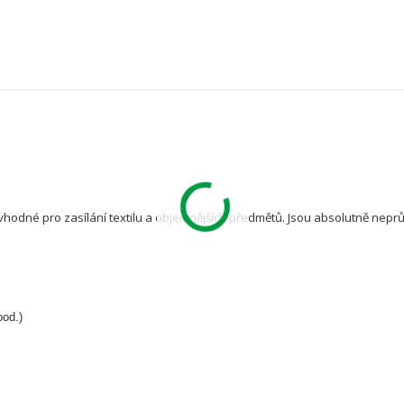
vhodné pro zasílání textilu a objemnějších předmětů. Jsou absolutně nep
pod.)