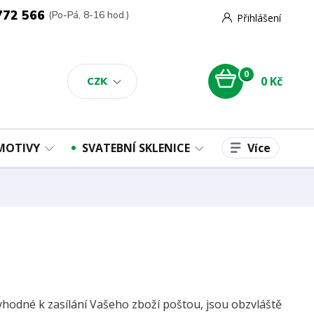
772 566
(Po-Pá, 8-16 hod.)
Přihlášení
0
0 Kč
CZK
Více
 MOTIVY
SVATEBNÍ SKLENICE
vhodné k zasílání Vašeho zboží poštou, jsou obzvláště