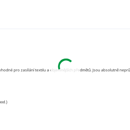
vhodné pro zasílání textilu a objemnějších předmětů. Jsou absolutně nep
pod.)