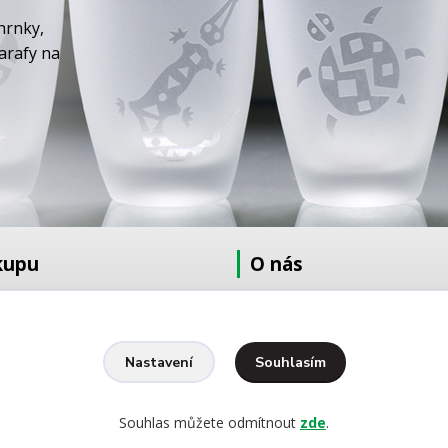
hrnky,
karafy na
kupu
O nás
at
O nás
dmínky
Fotogalerie
Kontakty
Souhlasím
Nastavení
Ochrana osobních údajů
pískování
Souhlas můžete odmítnout
zde
.
yšívání