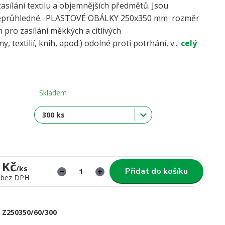
asílání textilu a objemnějších předmětů. Jsou
neprůhledné. PLASTOVÉ OBÁLKY 250x350 mm rozměr
 pro zasílání měkkých a citlivých
, textilií, knih, apod.) odolné proti potrhání, v...
celý
Skladem
:
 Kč
/
ks
Přidat do košíku
bez DPH
Z250350/60/300