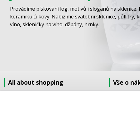
Provádíme pískování log, motivů i sloganů na sklenice, 
keramiku či kovy. Nabízíme svatební sklenice, půllitry, 
víno, skleničky na víno, džbány, hrnky.
All about shopping
Vše o ná
About us
Jak nakupov
How to shop
Obchodní po
Terms and Conditions
GDPR
Delivery
Doprava
Sandblasting order to the EU
Objednávka 
Contact information
Objednávka v