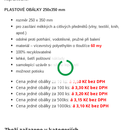
PLASTOVÉ OBÁLKY 250x350 mm
rozměr 250 x 350 mm
pro zasílání měkkých a citlivých předmětů (vlny, textilií, knih,
apod.)
odolné proti potrhání, vodotěsné, pružné při balení
materiál – vícevrstvý polyethylén o tloušťce
60 my
100% recyklovatelné
lehké, šetří poštovní náklady
samolepící uzávěr se silnou lepivostí
možnost potisku
Cena jedné obálky za 10 ks:
á 3,80 Kč bez DPH
Cena jedné obálky za 100 ks:
á 3,30 Kč bez DPH
Cena jedné obálky za 300 ks:
á 3,20 Kč bez DPH
Cena jedné obálky za 500ks:
á 3,15 Kč bez DPH
Cena jedné obálky za 1000ks:
á 3,10 Kč bez DPH
Zboží zařazeno v kategoriích