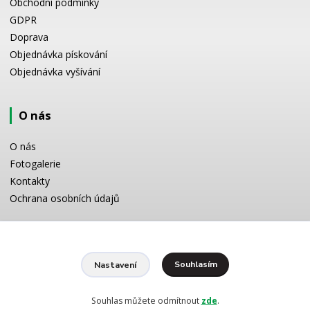
Obchodní podmínky
GDPR
Doprava
Objednávka pískování
Objednávka vyšívání
O nás
O nás
Fotogalerie
Kontakty
Ochrana osobních údajů
Odborné poradenství
Souhlasím
Nastavení
Potřebujete poradit s výběrem? Neváhejte se zeptat:
+420 728 772 566
8 -16 h
Souhlas můžete odmítnout
zde
.
info@reklamnipiskovani.cz