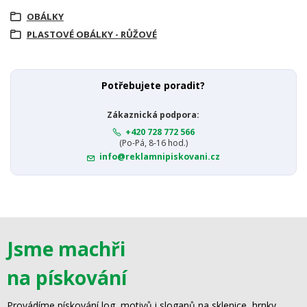
OBÁLKY
PLASTOVÉ OBÁLKY - RŮŽOVÉ
Potřebujete poradit?
Zákaznická podpora:
+420 728 772 566
(Po-Pá, 8-16 hod.)
info@reklamnipiskovani.cz
Jsme machři
na pískování
Provádíme pískování log, motivů i sloganů na sklenice, hrnky,