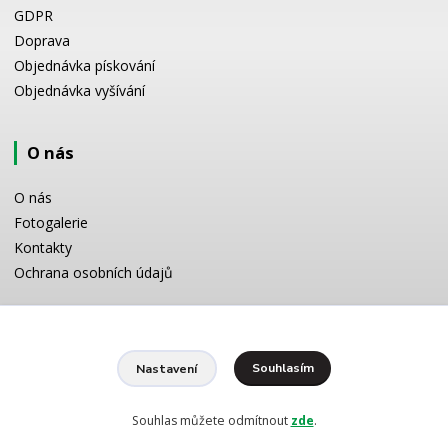
GDPR
Doprava
Objednávka pískování
Objednávka vyšívání
O nás
O nás
Fotogalerie
Kontakty
Ochrana osobních údajů
Odborné poradenství
Souhlasím
Nastavení
Potřebujete poradit s výběrem? Neváhejte se zeptat:
+420 728 772 566
8 -16 h
Souhlas můžete odmítnout
zde
.
info@reklamnipiskovani.cz