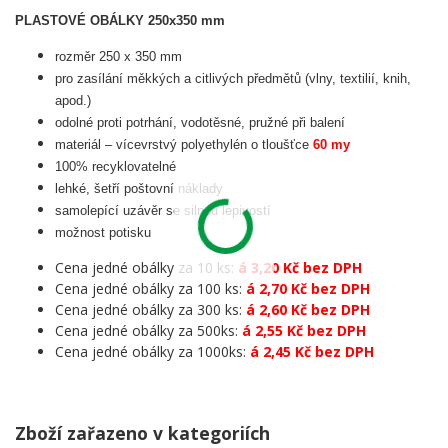
PLASTOVÉ OBÁLKY 250x350 mm
rozměr 250 x 350 mm
pro zasílání měkkých a citlivých předmětů (vlny, textilií, knih,
apod.)
odolné proti potrhání, vodotěsné, pružné při balení
materiál – vícevrstvý polyethylén o tloušťce
60 my
100% recyklovatelné
lehké, šetří poštovní náklady
samolepící uzávěr se silnou lepivostí
možnost potisku
Cena jedné obálky za 10 ks:
á 3,20 Kč bez DPH
Cena jedné obálky za 100 ks:
á 2,70 Kč bez DPH
Cena jedné obálky za 300 ks:
á 2,60 Kč bez DPH
Cena jedné obálky za 500ks:
á 2,55 Kč bez DPH
Cena jedné obálky za 1000ks:
á 2,45 Kč bez DPH
Zboží zařazeno v kategoriích