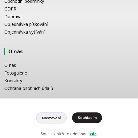
Obchodní podmínky
GDPR
Doprava
Objednávka pískování
Objednávka vyšívání
O nás
O nás
Fotogalerie
Kontakty
Ochrana osobních údajů
Odborné poradenství
Souhlasím
Nastavení
Potřebujete poradit s výběrem? Neváhejte se zeptat:
+420 728 772 566
8 -16 h
Souhlas můžete odmítnout
zde
.
info@reklamnipiskovani.cz