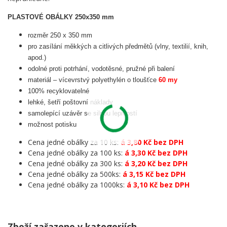
PLASTOVÉ OBÁLKY 250x350 mm
rozměr 250 x 350 mm
pro zasílání měkkých a citlivých předmětů (vlny, textilií, knih,
apod.)
odolné proti potrhání, vodotěsné, pružné při balení
materiál – vícevrstvý polyethylén o tloušťce
60 my
100% recyklovatelné
lehké, šetří poštovní náklady
samolepící uzávěr se silnou lepivostí
možnost potisku
Cena jedné obálky za 10 ks:
á 3,80 Kč bez DPH
Cena jedné obálky za 100 ks:
á 3,30 Kč bez DPH
Cena jedné obálky za 300 ks:
á 3,20 Kč bez DPH
Cena jedné obálky za 500ks:
á 3,15 Kč bez DPH
Cena jedné obálky za 1000ks:
á 3,10 Kč bez DPH
Zboží zařazeno v kategoriích