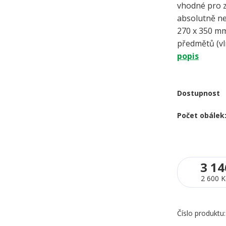
vhodné pro z
absolutně 
270 x 350 mm
předmětů (vlny
popis
Dostupnost
Počet obálek
3 14
2 600 K
Číslo produktu: