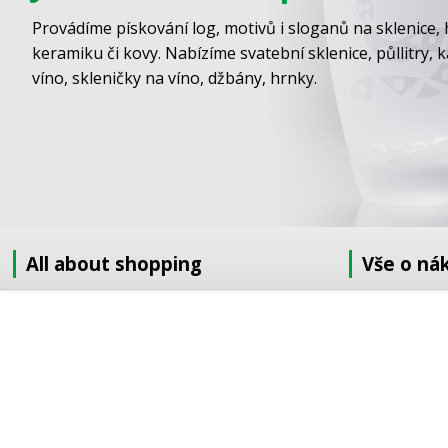
Provádíme pískování log, motivů i sloganů na sklenice, 
keramiku či kovy. Nabízíme svatební sklenice, půllitry, 
víno, skleničky na víno, džbány, hrnky.
All about shopping
Vše o ná
About us
Jak nakupov
How to shop
Obchodní po
Terms and Conditions
GDPR
Delivery
Doprava
Sandblasting order to the EU
Objednávka 
Contact information
Objednávka v