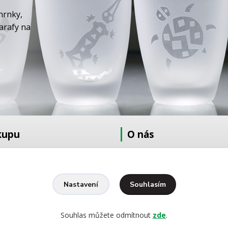
hrnky,
karafy na
kupu
O nás
at
O nás
dmínky
Fotogalerie
Kontakty
Souhlasím
Nastavení
Ochrana osobních údajů
pískování
Souhlas můžete odmítnout
zde
.
yšívání