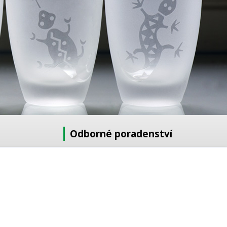
Odborné poradenství
Potřebujete poradit s výběrem?
Neváhejte se zeptat:
+420 728 772 566
8 -16 h
info@reklamnipiskovani.cz