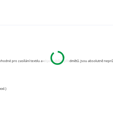
vhodné pro zasílání textilu a objemnějších předmětů. Jsou absolutně nep
pod.)