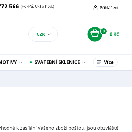
772 566
(Po-Pá, 8-16 hod.)
Přihlášení
0
0 Kč
CZK
Více
 MOTIVY
SVATEBNÍ SKLENICE
vhodné k zasílání Vašeho zboží poštou, jsou obzvláště