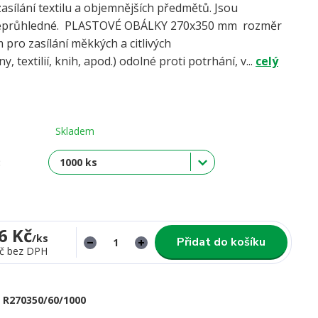
asílání textilu a objemnějších předmětů. Jsou
neprůhledné. PLASTOVÉ OBÁLKY 270x350 mm rozměr
 pro zasílání měkkých a citlivých
, textilií, knih, apod.) odolné proti potrhání, v...
celý
Skladem
:
6 Kč
/
ks
Přidat do košíku
č
bez DPH
R270350/60/1000