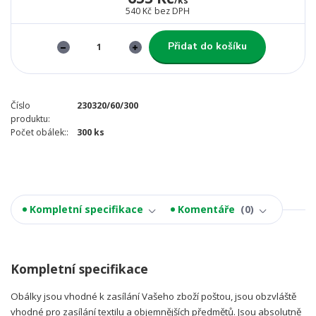
/
ks
540 Kč
bez DPH
Přidat do košíku
Číslo
230320/60/300
produktu:
Počet obálek::
300 ks
Kompletní specifikace
Komentáře
0
Kompletní specifikace
Obálky jsou vhodné k zasílání Vašeho zboží poštou, jsou obzvláště
vhodné pro zasílání textilu a objemnějších předmětů. Jsou absolutně