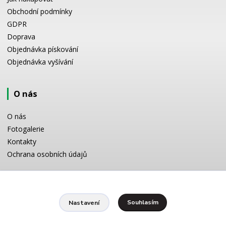
Obchodní podmínky
GDPR
Doprava
Objednávka pískování
Objednávka vyšívání
O nás
O nás
Fotogalerie
Kontakty
Ochrana osobních údajů
Odborné poradenství
Souhlasím
Nastavení
Potřebujete poradit s výběrem? Neváhejte se zeptat:
+420 728 772 566
8 -16 h