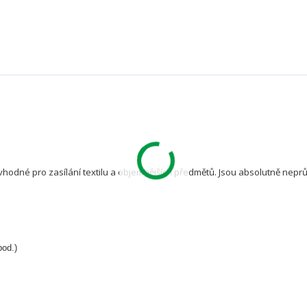
vhodné pro zasílání textilu a objemnějších předmětů. Jsou absolutně nep
pod.)