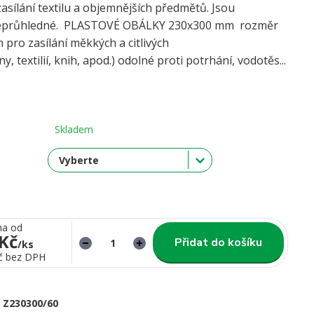
asílání textilu a objemnějších předmětů. Jsou
neprůhledné. PLASTOVÉ OBÁLKY 230x300 mm rozměr
 pro zasílání měkkých a citlivých
y, textilií, knih, apod.) odolné proti potrhání, vodotěs...
Skladem
:
na od
 Kč
Přidat do košíku
/
ks
č
bez DPH
Z230300/60