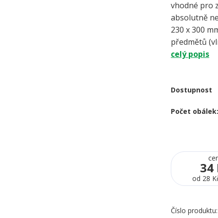
vhodné pro z
absolutně 
230 x 300 mm
předmětů (vln
celý popis
Dostupnost
Počet obálek
ce
34
od
28 K
Číslo produktu: