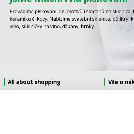
Provádíme pískování log, motivů i sloganů na sklenice, 
keramiku či kovy. Nabízíme svatební sklenice, půllitry, 
víno, skleničky na víno, džbány, hrnky.
All about shopping
Vše o ná
About us
Jak nakupov
How to shop
Obchodní po
Terms and Conditions
GDPR
Delivery
Doprava
Sandblasting order to the EU
Objednávka 
Contact information
Objednávka v