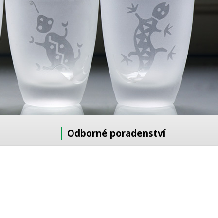
Odborné poradenství
Potřebujete poradit s výběrem?
Neváhejte se zeptat:
+420 728 772 566
8 -16 h
info@reklamnipiskovani.cz