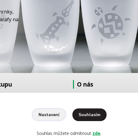
hrnky,
karafy na
kupu
O nás
at
O nás
dmínky
Fotogalerie
Kontakty
Souhlasím
Nastavení
Ochrana osobních údajů
pískování
Souhlas můžete odmítnout
zde
.
yšívání