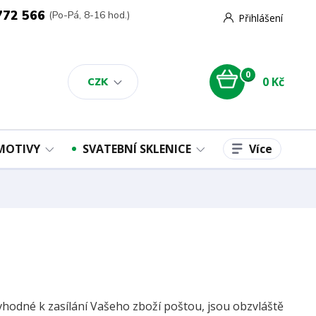
772 566
(Po-Pá, 8-16 hod.)
Přihlášení
0
0 Kč
CZK
Více
 MOTIVY
SVATEBNÍ SKLENICE
vhodné k zasílání Vašeho zboží poštou, jsou obzvláště