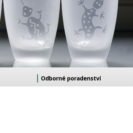
Odborné poradenství
Potřebujete poradit s výběrem?
Neváhejte se zeptat:
+420 728 772 566
8 -16 h
info@reklamnipiskovani.cz