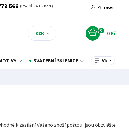
772 566
(Po-Pá, 8-16 hod.)
Přihlášení
0
0 Kč
CZK
Více
 MOTIVY
SVATEBNÍ SKLENICE
vhodné k zasílání Vašeho zboží poštou, jsou obzvláště