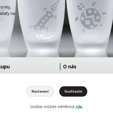
hrnky,
karafy na
kupu
O nás
at
O nás
dmínky
Fotogalerie
Kontakty
Souhlasím
Nastavení
Ochrana osobních údajů
pískování
Souhlas můžete odmítnout
zde
.
yšívání