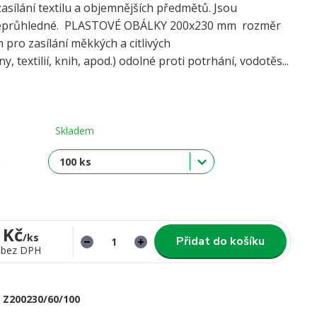
asílání textilu a objemnějších předmětů. Jsou
neprůhledné. PLASTOVÉ OBÁLKY 200x230 mm rozměr
 pro zasílání měkkých a citlivých
y, textilií, knih, apod.) odolné proti potrhání, vodotěs...
Skladem
:
 Kč
/
ks
Přidat do košíku
bez DPH
Z200230/60/100