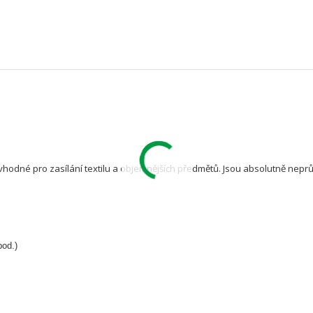
vhodné pro zasílání textilu a objemnějších předmětů. Jsou absolutně nep
pod.)