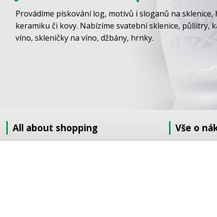
Provádíme pískování log, motivů i sloganů na sklenice, 
keramiku či kovy. Nabízíme svatební sklenice, půllitry, 
víno, skleničky na víno, džbány, hrnky.
All about shopping
Vše o ná
About us
Jak nakupov
How to shop
Obchodní po
Terms and Conditions
GDPR
Delivery
Doprava
Sandblasting order to the EU
Objednávka 
Contact information
Objednávka v