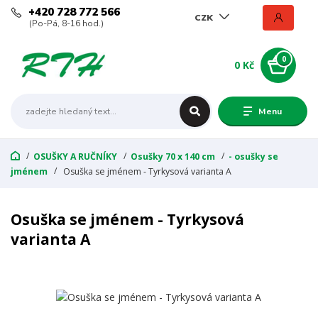
+420 728 772 566
CZK
(Po-Pá, 8-16 hod.)
0
0 Kč
Menu
OSUŠKY A RUČNÍKY
Osušky 70 x 140 cm
- osušky se
jménem
Osuška se jménem - Tyrkysová varianta A
Osuška se jménem - Tyrkysová
varianta A