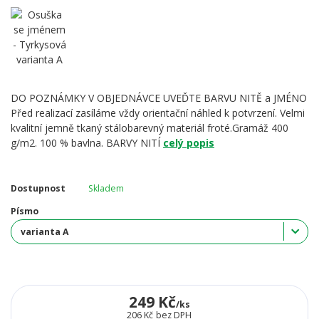
DO POZNÁMKY V OBJEDNÁVCE UVEĎTE BARVU NITĚ a JMÉNO
Před realizací zasíláme vždy orientační náhled k potvrzení. Velmi
kvalitní jemně tkaný stálobarevný materiál froté.Gramáž 400
g/m2. 100 % bavlna. BARVY NITÍ
celý popis
Dostupnost
Skladem
Písmo
249 Kč
/
ks
206 Kč
bez DPH