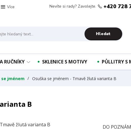
+420 728 
Nevíte si rady? Zavolejte.
Více
Hledat
A RUČNÍKY
SKLENICE S MOTIVY
PŮLLITRY S
y se jménem
Osuška se jménem - Tmavě žlutá varianta B
arianta B
DO POZNÁMK