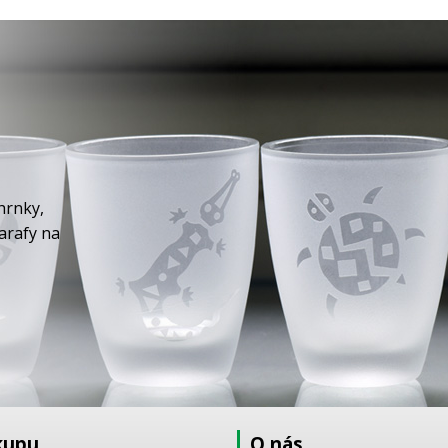
hrnky,
karafy na
kupu
O nás