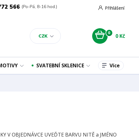
772 566
(Po-Pá, 8-16 hod.)
Přihlášení
0
0 Kč
CZK
Více
 MOTIVY
SVATEBNÍ SKLENICE
Y V OBJEDNÁVCE UVEĎTE BARVU NITĚ a JMÉNO