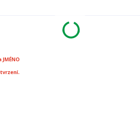
a JMÉNO
tvrzení.