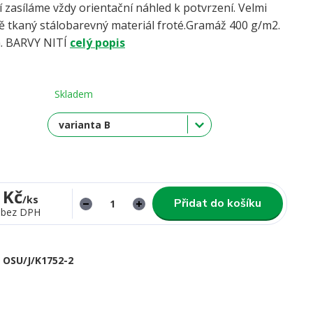
í zasíláme vždy orientační náhled k potvrzení. Velmi
ně tkaný stálobarevný materiál froté.Gramáž 400 g/m2.
a. BARVY NITÍ
celý popis
Skladem
 Kč
/
ks
Přidat do košíku
bez DPH
OSU/J/K1752-2