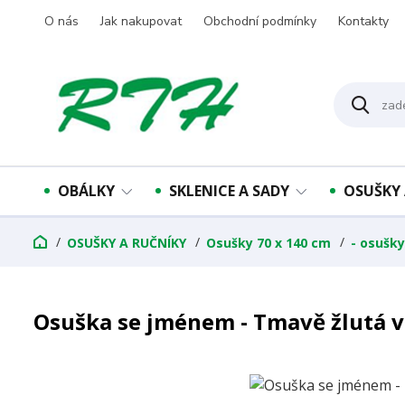
O nás
Jak nakupovat
Obchodní podmínky
Kontakty
OBÁLKY
SKLENICE A SADY
OSUŠKY 
OSUŠKY A RUČNÍKY
Osušky 70 x 140 cm
- osušk
Osuška se jménem - Tmavě žlutá v