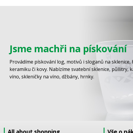
Jsme machři na pískování
Provádíme pískování log, motivů i sloganů na sklenice, 
keramiku či kovy. Nabízíme svatební sklenice, půllitry, 
víno, skleničky na víno, džbány, hrnky.
All about shopping
Vše o ná