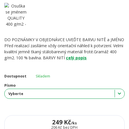
DO POZNÁMKY V OBJEDNÁVCE UVEĎTE BARVU NITĚ a JMÉNO
Před realizací zasíláme vždy orientační náhled k potvrzení. Velmi
kvalitní jemně tkaný stálobarevný materiál froté.Gramáž 400
g/m2. 100 % bavlna. BARVY NITÍ
celý popis
Dostupnost
Skladem
Písmo
249 Kč
/
ks
206 Kč
bez DPH