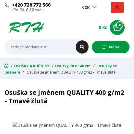
+420 728 772 566
CZK
(Po-Pá, 8-16 hod.)
0
0 Kč
Menu
OSUŠKY A RUČNÍKY
Osušky 70 x 140 cm
- osušky se
jménem
Osuška se jménem QUALITY 400 g/m2 - Tmavě žlutá
Osuška se jménem QUALITY 400 g/m2
- Tmavě žlutá