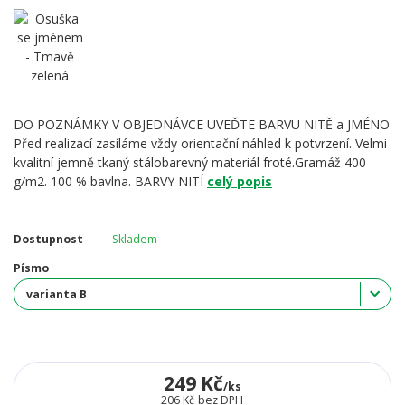
DO POZNÁMKY V OBJEDNÁVCE UVEĎTE BARVU NITĚ a JMÉNO
Před realizací zasíláme vždy orientační náhled k potvrzení. Velmi
kvalitní jemně tkaný stálobarevný materiál froté.Gramáž 400
g/m2. 100 % bavlna. BARVY NITÍ
celý popis
Dostupnost
Skladem
Písmo
249 Kč
/
ks
206 Kč
bez DPH