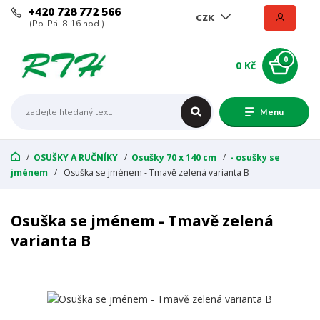
+420 728 772 566
CZK
(Po-Pá, 8-16 hod.)
0
0 Kč
Menu
OSUŠKY A RUČNÍKY
Osušky 70 x 140 cm
- osušky se
jménem
Osuška se jménem - Tmavě zelená varianta B
Osuška se jménem - Tmavě zelená
varianta B