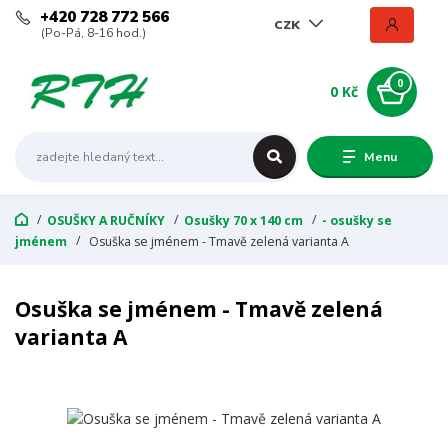
+420 728 772 566
CZK
(Po-Pá, 8-16 hod.)
0
0 Kč
Menu
OSUŠKY A RUČNÍKY
Osušky 70 x 140 cm
- osušky se
jménem
Osuška se jménem - Tmavě zelená varianta A
Osuška se jménem - Tmavě zelená
varianta A