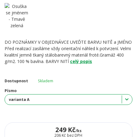
DO POZNÁMKY V OBJEDNÁVCE UVEĎTE BARVU NITĚ a JMÉNO
Před realizací zasíláme vždy orientační náhled k potvrzení. Velmi
kvalitní jemně tkaný stálobarevný materiál froté.Gramáž 400
g/m2. 100 % bavlna. BARVY NITÍ
celý popis
Dostupnost
Skladem
Písmo
249 Kč
/
ks
206 Kč
bez DPH