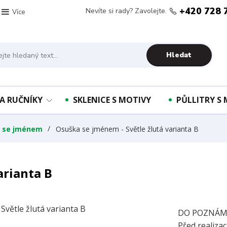
+420 728 
Nevíte si rady? Zavolejte.
Více
Hledat
A RUČNÍKY
SKLENICE S MOTIVY
PŮLLITRY S
y se jménem
Osuška se jménem - Světle žlutá varianta B
arianta B
DO POZNÁMK
Před realizac