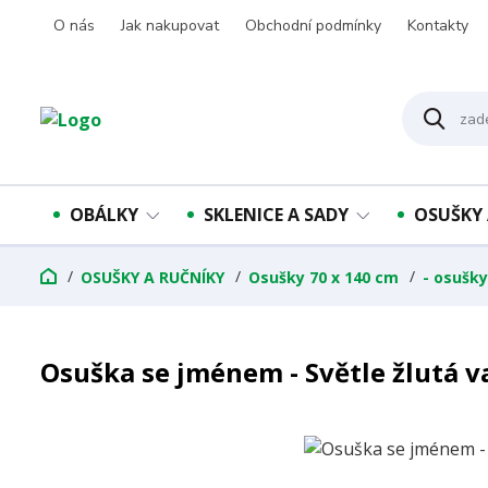
O nás
Jak nakupovat
Obchodní podmínky
Kontakty
OBÁLKY
SKLENICE A SADY
OSUŠKY 
OSUŠKY A RUČNÍKY
Osušky 70 x 140 cm
- osušk
Osuška se jménem - Světle žlutá v