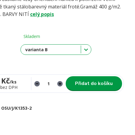
ně tkaný stálobarevný materiál froté.Gramáž 400 g/m2.
a. BARVY NITÍ
celý popis
Skladem
 Kč
/
ks
Přidat do košíku
bez DPH
OSU/J/K1353-2