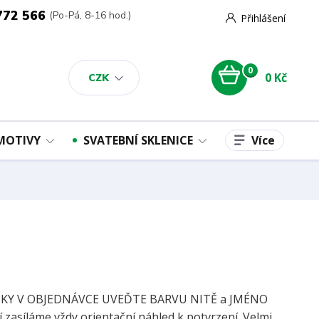
772 566
(Po-Pá, 8-16 hod.)
Přihlášení
0
0 Kč
CZK
Více
 MOTIVY
SVATEBNÍ SKLENICE
Y V OBJEDNÁVCE UVEĎTE BARVU NITĚ a JMÉNO
í zasíláme vždy orientační náhled k potvrzení. Velmi