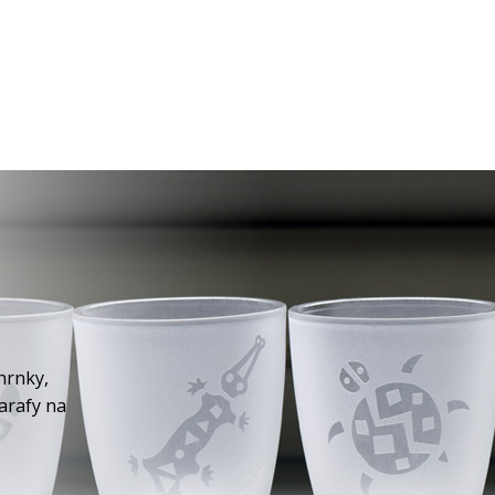
hrnky,
karafy na