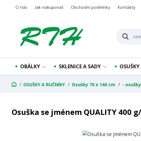
O nás
Jak nakupovat
Obchodní podmínky
Kontakty
OBÁLKY
SKLENICE A SADY
OSUŠKY 
OSUŠKY A RUČNÍKY
Osušky 70 x 140 cm
- osušk
Osuška se jménem QUALITY 400 g/