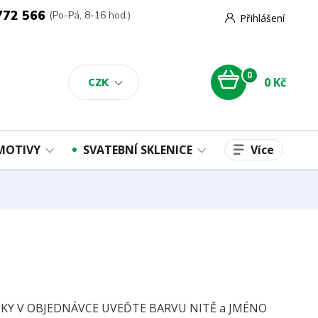
772 566
(Po-Pá, 8-16 hod.)
Přihlášení
0
0 Kč
CZK
Více
 MOTIVY
SVATEBNÍ SKLENICE
Y V OBJEDNÁVCE UVEĎTE BARVU NITĚ a JMÉNO