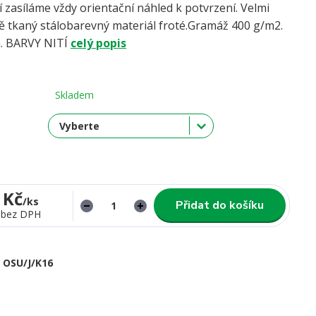
í zasíláme vždy orientační náhled k potvrzení. Velmi
ně tkaný stálobarevný materiál froté.Gramáž 400 g/m2.
a. BARVY NITÍ
celý popis
Skladem
 Kč
/
ks
Přidat do košíku
bez DPH
OSU/J/K16