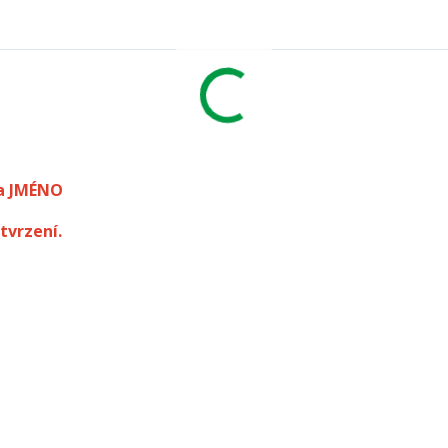
a JMÉNO
tvrzení.