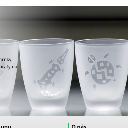
hrnky,
karafy na
kupu
O nás