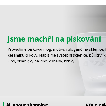
Jsme machři na pískování
Provádíme pískování log, motivů i sloganů na sklenice, 
keramiku či kovy. Nabízíme svatební sklenice, půllitry, 
víno, skleničky na víno, džbány, hrnky.
All about shopping
Vše o ná