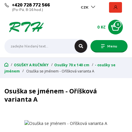
+420 728 772 566
CZK
(Po-Pá, 8-16 hod.)
0
0 Kč
Menu
OSUŠKY A RUČNÍKY
Osušky 70 x 140 cm
- osušky se
jménem
Osuška se jménem - Oříšková varianta A
Osuška se jménem - Oříšková
varianta A