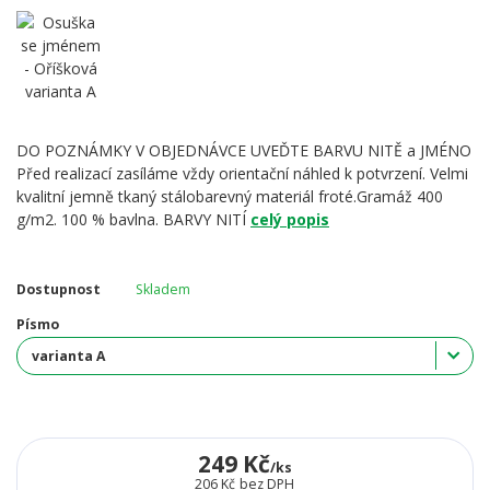
DO POZNÁMKY V OBJEDNÁVCE UVEĎTE BARVU NITĚ a JMÉNO
Před realizací zasíláme vždy orientační náhled k potvrzení. Velmi
kvalitní jemně tkaný stálobarevný materiál froté.Gramáž 400
g/m2. 100 % bavlna. BARVY NITÍ
celý popis
Dostupnost
Skladem
Písmo
249 Kč
/
ks
206 Kč
bez DPH