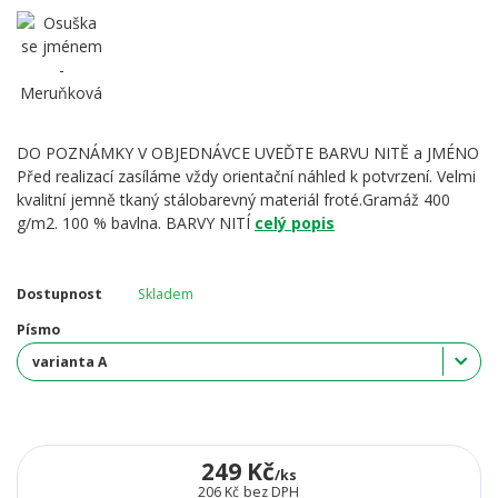
DO POZNÁMKY V OBJEDNÁVCE UVEĎTE BARVU NITĚ a JMÉNO
Před realizací zasíláme vždy orientační náhled k potvrzení. Velmi
kvalitní jemně tkaný stálobarevný materiál froté.Gramáž 400
g/m2. 100 % bavlna. BARVY NITÍ
celý popis
Dostupnost
Skladem
Písmo
249 Kč
/
ks
206 Kč
bez DPH