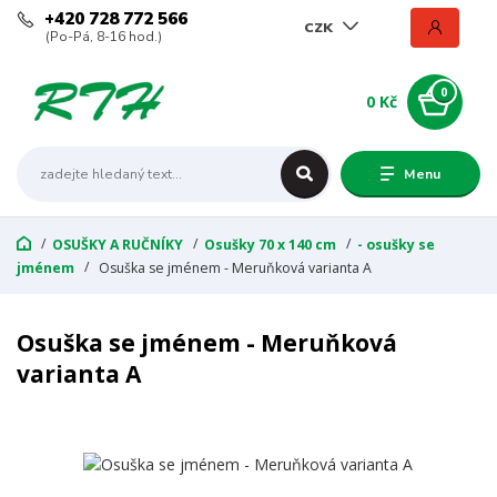
+420 728 772 566
CZK
(Po-Pá, 8-16 hod.)
0
0 Kč
Menu
OSUŠKY A RUČNÍKY
Osušky 70 x 140 cm
- osušky se
jménem
Osuška se jménem - Meruňková varianta A
Osuška se jménem - Meruňková
varianta A