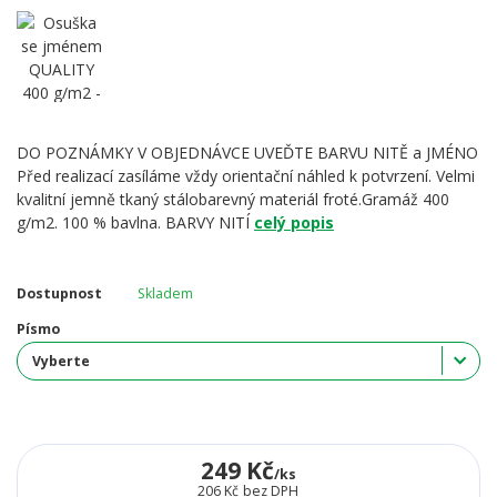
DO POZNÁMKY V OBJEDNÁVCE UVEĎTE BARVU NITĚ a JMÉNO
Před realizací zasíláme vždy orientační náhled k potvrzení. Velmi
kvalitní jemně tkaný stálobarevný materiál froté.Gramáž 400
g/m2. 100 % bavlna. BARVY NITÍ
celý popis
Dostupnost
Skladem
Písmo
249 Kč
/
ks
206 Kč
bez DPH