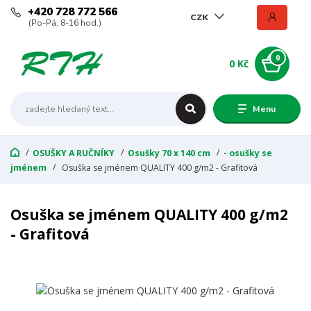
+420 728 772 566
CZK
(Po-Pá, 8-16 hod.)
0
0 Kč
Menu
OSUŠKY A RUČNÍKY
Osušky 70 x 140 cm
- osušky se
jménem
Osuška se jménem QUALITY 400 g/m2 - Grafitová
Osuška se jménem QUALITY 400 g/m2
- Grafitová