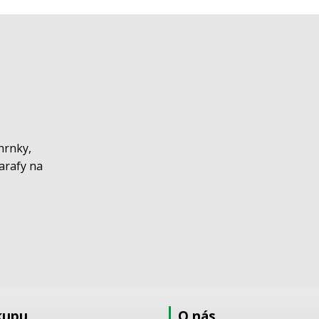
hrnky,
karafy na
kupu
O nás