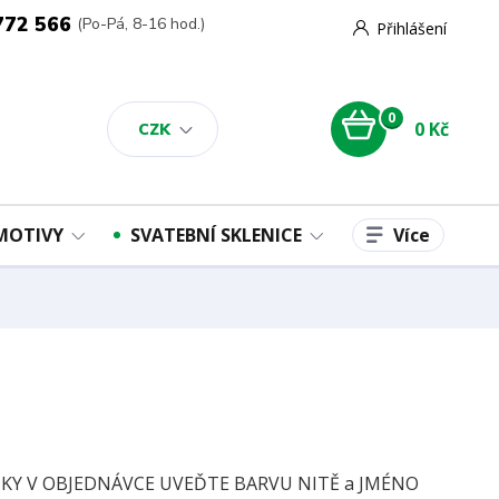
772 566
(Po-Pá, 8-16 hod.)
Přihlášení
0
0 Kč
CZK
Více
 MOTIVY
SVATEBNÍ SKLENICE
Y V OBJEDNÁVCE UVEĎTE BARVU NITĚ a JMÉNO