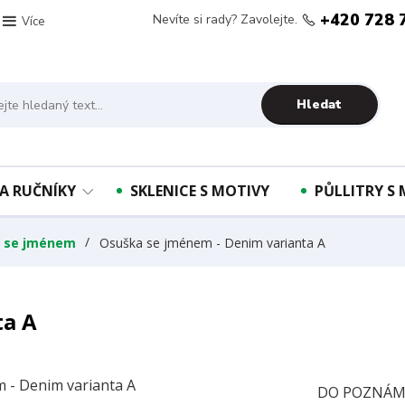
+420 728 
Nevíte si rady? Zavolejte.
Více
Hledat
A RUČNÍKY
SKLENICE S MOTIVY
PŮLLITRY S
y se jménem
Osuška se jménem - Denim varianta A
ta A
DO POZNÁMK