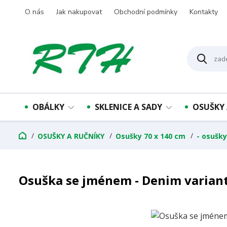
O nás
Jak nakupovat
Obchodní podmínky
Kontakty
OBÁLKY
SKLENICE A SADY
OSUŠKY 
OSUŠKY A RUČNÍKY
Osušky 70 x 140 cm
- osušk
Osuška se jménem - Denim varian