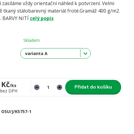
í zasíláme vždy orientační náhled k potvrzení. Velmi
ně tkaný stálobarevný materiál froté.Gramáž 400 g/m2.
a. BARVY NITÍ
celý popis
Skladem
 Kč
/
ks
Přidat do košíku
bez DPH
OSU/J/K5757-1