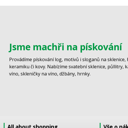
Jsme machři na pískování
Provádíme pískování log, motivů i sloganů na sklenice, 
keramiku či kovy. Nabízíme svatební sklenice, půllitry, 
víno, skleničky na víno, džbány, hrnky.
All about shopping
Vše o ná