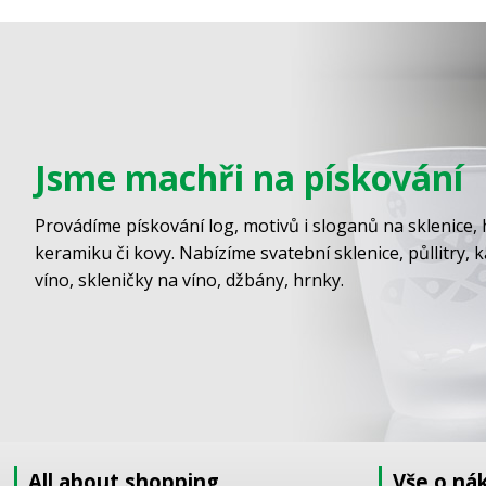
Jsme machři na pískování
Provádíme pískování log, motivů i sloganů na sklenice, 
keramiku či kovy. Nabízíme svatební sklenice, půllitry, 
víno, skleničky na víno, džbány, hrnky.
All about shopping
Vše o ná