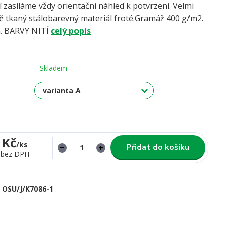
í zasíláme vždy orientační náhled k potvrzení. Velmi
ně tkaný stálobarevný materiál froté.Gramáž 400 g/m2.
a. BARVY NITÍ
celý popis
Skladem
 Kč
/
ks
Přidat do košíku
bez DPH
OSU/J/K7086-1