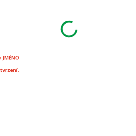
a JMÉNO
tvrzení.