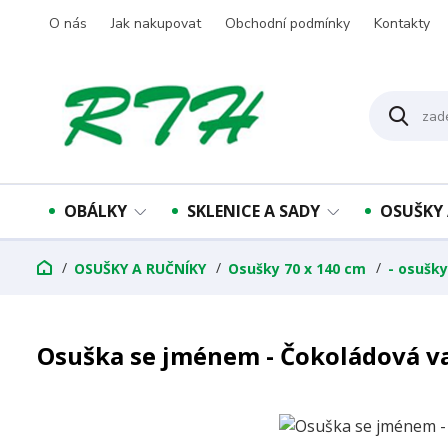
O nás
Jak nakupovat
Obchodní podmínky
Kontakty
OBÁLKY
SKLENICE A SADY
OSUŠKY 
OSUŠKY A RUČNÍKY
Osušky 70 x 140 cm
- osušk
Osuška se jménem - Čokoládová v