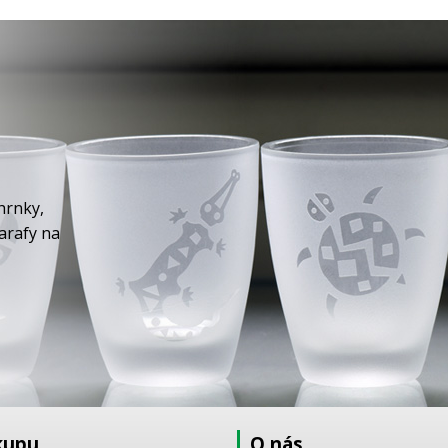
hrnky,
karafy na
kupu
O nás