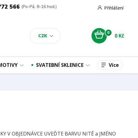
772 566
(Po-Pá, 8-16 hod.)
Přihlášení
0
0 Kč
CZK
Více
 MOTIVY
SVATEBNÍ SKLENICE
Y V OBJEDNÁVCE UVEĎTE BARVU NITĚ a JMÉNO