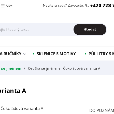
+420 728 
Nevíte si rady? Zavolejte.
Více
Hledat
A RUČNÍKY
SKLENICE S MOTIVY
PŮLLITRY S
y se jménem
Osuška se jménem - Čokoládová varianta A
arianta A
DO POZNÁMK