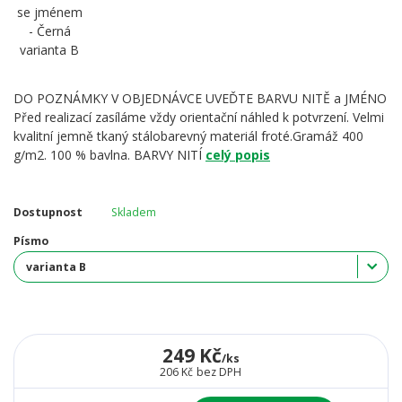
DO POZNÁMKY V OBJEDNÁVCE UVEĎTE BARVU NITĚ a JMÉNO
Před realizací zasíláme vždy orientační náhled k potvrzení. Velmi
kvalitní jemně tkaný stálobarevný materiál froté.Gramáž 400
g/m2. 100 % bavlna. BARVY NITÍ
celý popis
Dostupnost
Skladem
Písmo
249 Kč
/
ks
206 Kč
bez DPH