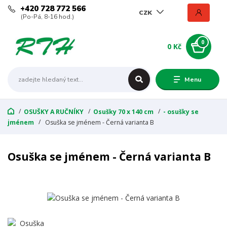
+420 728 772 566
CZK
(Po-Pá, 8-16 hod.)
0
0 Kč
Menu
OSUŠKY A RUČNÍKY
Osušky 70 x 140 cm
- osušky se
jménem
Osuška se jménem - Černá varianta B
Osuška se jménem - Černá varianta B