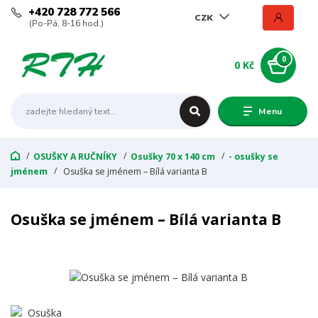
+420 728 772 566
CZK
(Po-Pá, 8-16 hod.)
0
0 Kč
Menu
OSUŠKY A RUČNÍKY
Osušky 70 x 140 cm
- osušky se
jménem
Osuška se jménem – Bílá varianta B
Osuška se jménem – Bílá varianta B