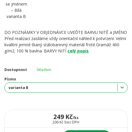
DO POZNÁMKY V OBJEDNÁVCE UVEĎTE BARVU NITĚ a JMÉNO
Před realizací zasíláme vždy orientační náhled k potvrzení. Velmi
kvalitní jemně tkaný stálobarevný materiál froté.Gramáž 400
g/m2. 100 % bavlna. BARVY NITÍ
celý popis
Dostupnost
Skladem
Písmo
249 Kč
/
ks
206 Kč
bez DPH