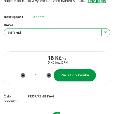
napište do mailu a vytvoříme Vám náhled s kalku...
celý popis
Dostupnost
Skladem
Barva
18 Kč
/
ks
15 Kč
bez DPH
Přidat do košíku
Číslo
PROP/RE-BETA-6
produktu: