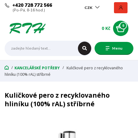
+420 728 772 566
CZK
(Po-Pá, 8-16 hod.)
0
0 Kč
Menu
KANCELÁŘSKÉ POTŘEBY
Kuličkové pero z recyklovaného
hliníku (100% rAL) stříbrné
Kuličkové pero z recyklovaného
hliníku (100% rAL) stříbrné