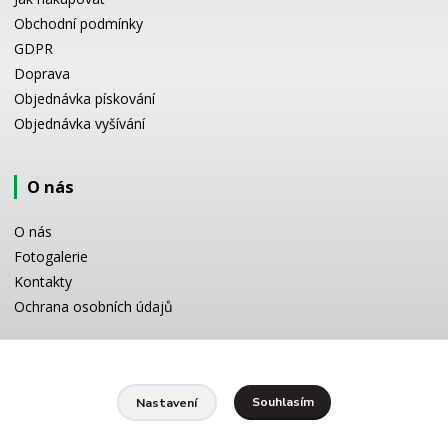
Obchodní podmínky
GDPR
Doprava
Objednávka pískování
Objednávka vyšívání
O nás
O nás
Fotogalerie
Kontakty
Ochrana osobních údajů
Odborné poradenství
Souhlasím
Nastavení
Potřebujete poradit s výběrem? Neváhejte se zeptat:
+420 728 772 566
8 -16 h