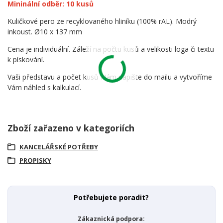
Mininální odběr: 10 kusů
Kuličkové pero ze recyklovaného hliníku (100% rAL). Modrý
inkoust. Ø10 x 137 mm
Cena je individuální. Záleží na počtu kusů a velikosti loga či textu
k pískování.
Vaši představu a počet kusů Nám napište do mailu a vytvoříme
Vám náhled s kalkulací.
Zboží zařazeno v kategoriích
KANCELÁŘSKÉ POTŘEBY
PROPISKY
Potřebujete poradit?
Zákaznická podpora: