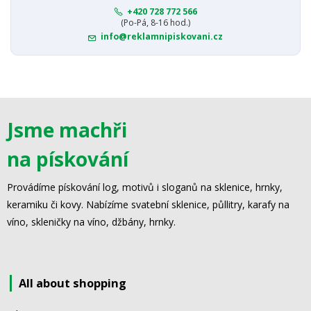
+420 728 772 566
(Po-Pá, 8-16 hod.)
info@reklamnipiskovani.cz
Jsme machři
na pískování
Provádíme pískování log, motivů i sloganů na sklenice, hrnky,
keramiku či kovy. Nabízíme svatební sklenice, půllitry, karafy na
víno, skleničky na víno, džbány, hrnky.
All about shopping