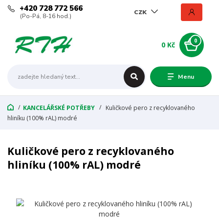
+420 728 772 566
CZK
(Po-Pá, 8-16 hod.)
0
0 Kč
Menu
KANCELÁŘSKÉ POTŘEBY
Kuličkové pero z recyklovaného
hliníku (100% rAL) modré
Kuličkové pero z recyklovaného
hliníku (100% rAL) modré