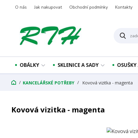
O nás
Jak nakupovat
Obchodní podmínky
Kontakty
OBÁLKY
SKLENICE A SADY
OSUŠKY 
KANCELÁŘSKÉ POTŘEBY
Kovová vizitka - magenta
Kovová vizitka - magenta