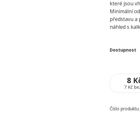
které jsou v
Minimální odb
představu a 
náhled s kalk
Dostupnost
8 K
7 Kč
be
Číslo produktu: