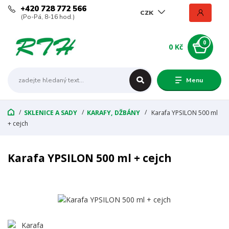
+420 728 772 566
CZK
(Po-Pá, 8-16 hod.)
0
0 Kč
Menu
SKLENICE A SADY
KARAFY, DŽBÁNY
Karafa YPSILON 500 ml
+ cejch
Karafa YPSILON 500 ml + cejch