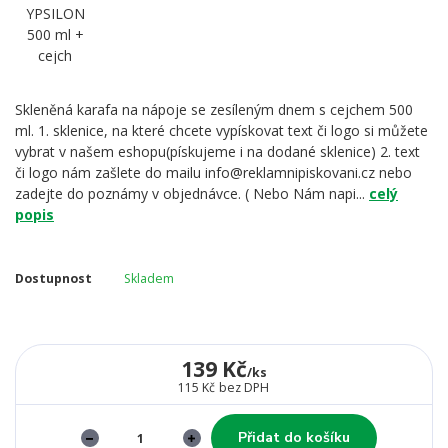
Skleněná karafa na nápoje se zesíleným dnem s cejchem 500
ml. 1. sklenice, na které chcete vypískovat text či logo si můžete
vybrat v našem eshopu(pískujeme i na dodané sklenice) 2. text
či logo nám zašlete do mailu info@reklamnipiskovani.cz nebo
zadejte do poznámy v objednávce. ( Nebo Nám napi...
celý
popis
Dostupnost
Skladem
139 Kč
/
ks
115 Kč
bez DPH
Přidat do košíku