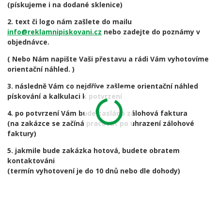
(pískujeme i na dodané sklenice)
2. text či logo nám zašlete do mailu
info@reklamnipiskovani.cz
nebo zadejte do poznámy v
objednávce.
( Nebo Nám napište Vaši přestavu a rádi Vám vyhotovíme
orientační náhled. )
3. následně Vám co nejdříve zašleme orientační náhled
pískování a kalkulaci k potvrzení
4. po potvrzení Vám bude zaslána zálohová faktura
(na zakázce se začíná pracovat po uhrazení zálohové
faktury)
5. jakmile bude zakázka hotová, budete obratem
kontaktováni
(termín vyhotovení je do 10 dnů nebo dle dohody)