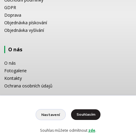
GDPR
Doprava
Objednávka pískování
Objednávka vyšívání
O nás
O nás
Fotogalerie
Kontakty
Ochrana osobních údajů
Odborné poradenství
Souhlasím
Nastavení
Potřebujete poradit s výběrem? Neváhejte se zeptat:
+420 728 772 566
8 -16 h
Souhlas můžete odmítnout
zde
.
info@reklamnipiskovani.cz