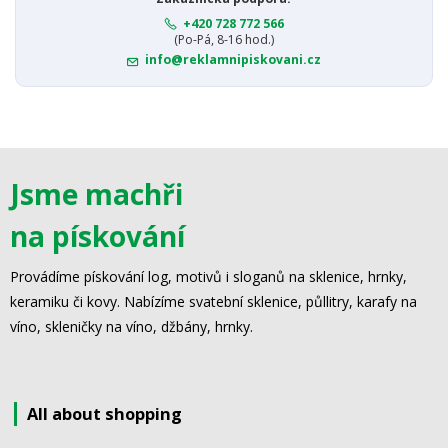
+420 728 772 566
(Po-Pá, 8-16 hod.)
info@reklamnipiskovani.cz
Jsme machři
na pískování
Provádíme pískování log, motivů i sloganů na sklenice, hrnky,
keramiku či kovy. Nabízíme svatební sklenice, půllitry, karafy na
víno, skleničky na víno, džbány, hrnky.
All about shopping