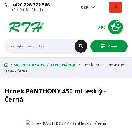
+420 728 772 566
CZK
(Po-Pá, 8-16 hod.)
0
0 Kč
Menu
SKLENICE A SADY
TEPLÉ NÁPOJE
Hrnek PANTHONY 450 ml
lesklý - Černá
Hrnek PANTHONY 450 ml lesklý -
Černá