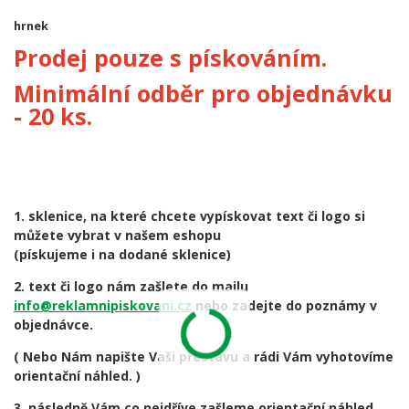
hrnek
Prodej pouze s pískováním.
Minimální odběr pro objednávku
- 20 ks.
1. sklenice, na které chcete vypískovat text či logo si
můžete vybrat v našem eshopu
(pískujeme i na dodané sklenice)
2. text či logo nám zašlete do mailu
info@reklamnipiskovani.cz
nebo zadejte do poznámy v
objednávce.
( Nebo Nám napište Vaši přestavu a rádi Vám vyhotovíme
orientační náhled. )
3. následně Vám co nejdříve zašleme orientační náhled