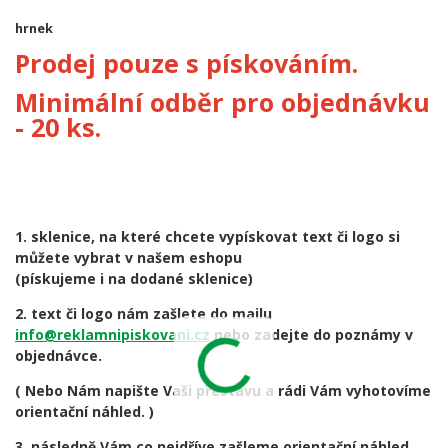
hrnek
Prodej pouze s pískováním.
Minimální odběr pro objednávku
- 20 ks.
1. sklenice, na které chcete vypískovat text či logo si
můžete vybrat v našem eshopu
(pískujeme i na dodané sklenice)
2. text či logo nám zašlete do mailu
info@reklamnipiskovani.cz
nebo zadejte do poznámy v
objednávce.
( Nebo Nám napište Vaši přestavu a rádi Vám vyhotovíme
orientační náhled. )
3. následně Vám co nejdříve zašleme orientační náhled