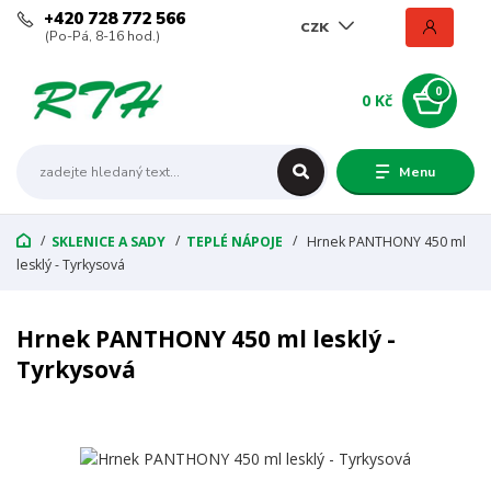
+420 728 772 566
CZK
(Po-Pá, 8-16 hod.)
0
0 Kč
Menu
SKLENICE A SADY
TEPLÉ NÁPOJE
Hrnek PANTHONY 450 ml
lesklý - Tyrkysová
Hrnek PANTHONY 450 ml lesklý -
Tyrkysová