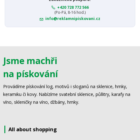
+420 728 772 566
(Po-Pá, 8-16 hod.)
info@reklamnipiskovani.cz
Jsme machři
na pískování
Provádíme pískování log, motivů i sloganů na sklenice, hrnky,
keramiku či kovy. Nabízíme svatební sklenice, půllitry, karafy na
víno, skleničky na víno, džbány, hrnky.
All about shopping