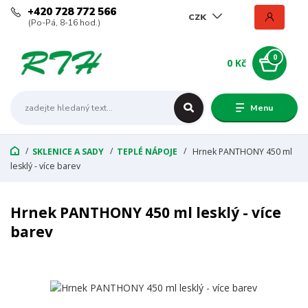
+420 728 772 566
CZK
(Po-Pá, 8-16 hod.)
0
0 Kč
Menu
SKLENICE A SADY
TEPLÉ NÁPOJE
Hrnek PANTHONY 450 ml
lesklý - více barev
Hrnek PANTHONY 450 ml lesklý - více
barev