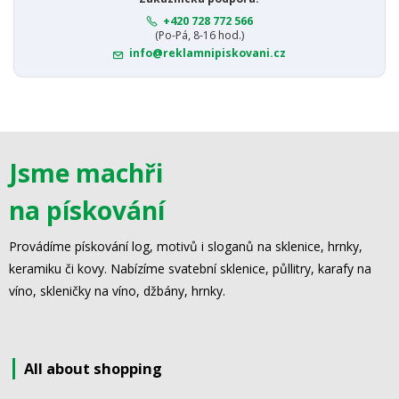
+420 728 772 566
(Po-Pá, 8-16 hod.)
info@reklamnipiskovani.cz
Jsme machři
na pískování
Provádíme pískování log, motivů i sloganů na sklenice, hrnky,
keramiku či kovy. Nabízíme svatební sklenice, půllitry, karafy na
víno, skleničky na víno, džbány, hrnky.
All about shopping