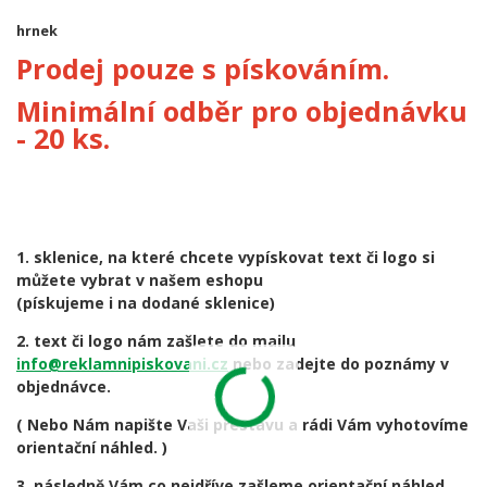
hrnek
Prodej pouze s pískováním.
Minimální odběr pro objednávku
- 20 ks.
1. sklenice, na které chcete vypískovat text či logo si
můžete vybrat v našem eshopu
(pískujeme i na dodané sklenice)
2. text či logo nám zašlete do mailu
info@reklamnipiskovani.cz
nebo zadejte do poznámy v
objednávce.
( Nebo Nám napište Vaši přestavu a rádi Vám vyhotovíme
orientační náhled. )
3. následně Vám co nejdříve zašleme orientační náhled