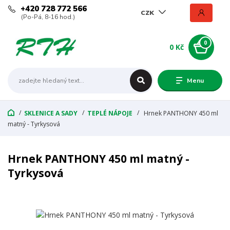
+420 728 772 566
CZK
(Po-Pá, 8-16 hod.)
0
0 Kč
Menu
SKLENICE A SADY
TEPLÉ NÁPOJE
Hrnek PANTHONY 450 ml
matný - Tyrkysová
Hrnek PANTHONY 450 ml matný -
Tyrkysová