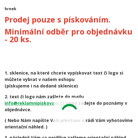
hrnek
Prodej pouze s pískováním.
Minimální odběr pro objednávku
- 20 ks.
1. sklenice, na které chcete vypískovat text či logo si
můžete vybrat v našem eshopu
(pískujeme i na dodané sklenice)
2. text či logo nám zašlete do mailu
info@reklamnipiskovani.cz
nebo zadejte do poznámy v
objednávce.
( Nebo Nám napište Vaši přestavu a rádi Vám vyhotovíme
orientační náhled. )
3. následně Vám co nejdříve zašleme orientační náhled