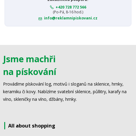
+420 728 772 566
(Po-Pá, 8-16 hod.)
info@reklamnipiskovani.cz
Jsme machři
na pískování
Provádíme pískování log, motivů i sloganů na sklenice, hrnky,
keramiku či kovy. Nabízíme svatební sklenice, půllitry, karafy na
víno, skleničky na víno, džbány, hrnky.
All about shopping