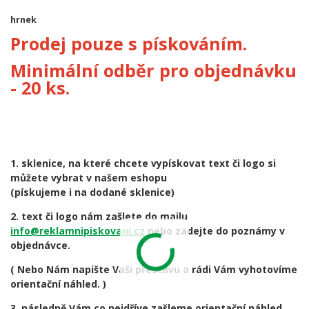
hrnek
Prodej pouze s pískováním.
Minimální odběr pro objednávku
- 20 ks.
1. sklenice, na které chcete vypískovat text či logo si
můžete vybrat v našem eshopu
(pískujeme i na dodané sklenice)
2. text či logo nám zašlete do mailu
info@reklamnipiskovani.cz
nebo zadejte do poznámy v
objednávce.
( Nebo Nám napište Vaši přestavu a rádi Vám vyhotovíme
orientační náhled. )
3. následně Vám co nejdříve zašleme orientační náhled