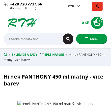
+420 728 772 566
CZK
(Po-Pá, 8-16 hod.)
0
0 Kč
Menu
SKLENICE A SADY
TEPLÉ NÁPOJE
Hrnek PANTHONY 450 ml
matný - více barev
Hrnek PANTHONY 450 ml matný - více
barev