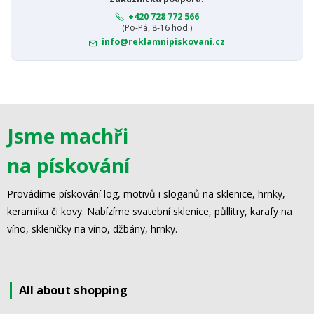
+420 728 772 566
(Po-Pá, 8-16 hod.)
info@reklamnipiskovani.cz
Jsme machři
na pískování
Provádíme pískování log, motivů i sloganů na sklenice, hrnky,
keramiku či kovy. Nabízíme svatební sklenice, půllitry, karafy na
víno, skleničky na víno, džbány, hrnky.
All about shopping