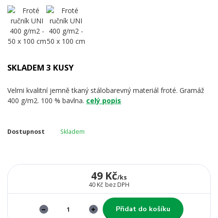
SKLADEM 3 KUSY
Velmi kvalitní jemně tkaný stálobarevný materiál froté. Gramáž
400 g/m2. 100 % bavlna.
celý popis
Dostupnost
Skladem
49 Kč
/
ks
40 Kč
bez DPH
Přidat do košíku