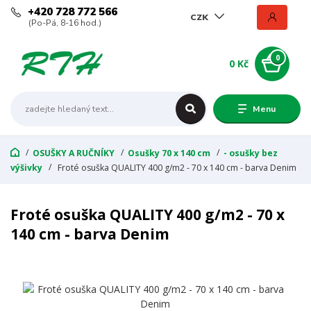
+420 728 772 566
CZK
(Po-Pá, 8-16 hod.)
0
0 Kč
Menu
OSUŠKY A RUČNÍKY
Osušky 70 x 140 cm
- osušky bez
výšivky
Froté osuška QUALITY 400 g/m2 - 70 x 140 cm - barva Denim
Froté osuška QUALITY 400 g/m2 - 70 x
140 cm - barva Denim