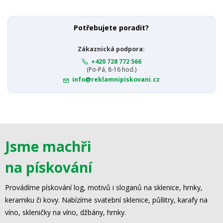
Potřebujete poradit?
Zákaznická podpora:
+420 728 772 566
(Po-Pá, 8-16 hod.)
info@reklamnipiskovani.cz
Jsme machři
na pískování
Provádíme pískování log, motivů i sloganů na sklenice, hrnky,
keramiku či kovy. Nabízíme svatební sklenice, půllitry, karafy na
víno, skleničky na víno, džbány, hrnky.