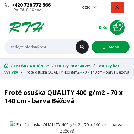
+420 728 772 566
CZK
(Po-Pá, 8-16 hod.)
0
0 Kč
Menu
OSUŠKY A RUČNÍKY
Osušky 70 x 140 cm
- osušky bez
výšivky
Froté osuška QUALITY 400 g/m2 - 70 x 140 cm - barva Béžová
Froté osuška QUALITY 400 g/m2 - 70 x
140 cm - barva Béžová