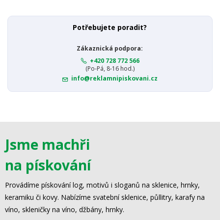
Potřebujete poradit?
Zákaznická podpora:
+420 728 772 566
(Po-Pá, 8-16 hod.)
info@reklamnipiskovani.cz
Jsme machři
na pískování
Provádíme pískování log, motivů i sloganů na sklenice, hrnky,
keramiku či kovy. Nabízíme svatební sklenice, půllitry, karafy na
víno, skleničky na víno, džbány, hrnky.