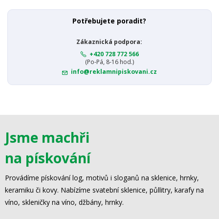
Potřebujete poradit?
Zákaznická podpora:
+420 728 772 566
(Po-Pá, 8-16 hod.)
info@reklamnipiskovani.cz
Jsme machři
na pískování
Provádíme pískování log, motivů i sloganů na sklenice, hrnky,
keramiku či kovy. Nabízíme svatební sklenice, půllitry, karafy na
víno, skleničky na víno, džbány, hrnky.