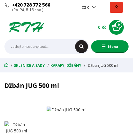
+420 728 772 566
CZK
(Po-Pá, 8-16 hod.)
0
0 Kč
Menu
SKLENICE A SADY
KARAFY, DŽBÁNY
Džbán JUG 500 ml
Džbán JUG 500 ml