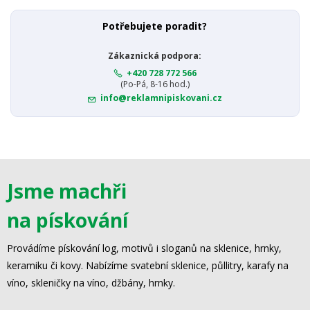
Potřebujete poradit?
Zákaznická podpora:
+420 728 772 566
(Po-Pá, 8-16 hod.)
info@reklamnipiskovani.cz
Jsme machři
na pískování
Provádíme pískování log, motivů i sloganů na sklenice, hrnky,
keramiku či kovy. Nabízíme svatební sklenice, půllitry, karafy na
víno, skleničky na víno, džbány, hrnky.