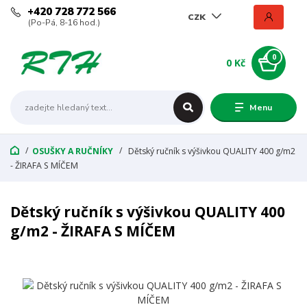
+420 728 772 566
CZK
(Po-Pá, 8-16 hod.)
0
0 Kč
Menu
OSUŠKY A RUČNÍKY
Dětský ručník s výšivkou QUALITY 400 g/m2
- ŽIRAFA S MÍČEM
Dětský ručník s výšivkou QUALITY 400
g/m2 - ŽIRAFA S MÍČEM