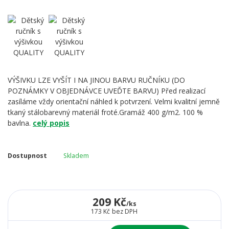
VÝŠIVKU LZE VYŠÍT I NA JINOU BARVU RUČNÍKU (DO
POZNÁMKY V OBJEDNÁVCE UVEĎTE BARVU) Před realizací
zasíláme vždy orientační náhled k potvrzení. Velmi kvalitní jemně
tkaný stálobarevný materiál froté.Gramáž 400 g/m2. 100 %
bavlna.
celý popis
Dostupnost
Skladem
209 Kč
/
ks
173 Kč
bez DPH