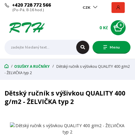
+420 728 772 566
CZK
(Po-Pá, 8-16 hod.)
0
0 Kč
Menu
OSUŠKY A RUČNÍKY
Dětský ručník s výšivkou QUALITY 400 g/m2
- ŽELVIČKA typ 2
Dětský ručník s výšivkou QUALITY 400
g/m2 - ŽELVIČKA typ 2