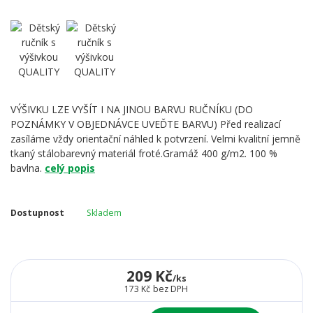
VÝŠIVKU LZE VYŠÍT I NA JINOU BARVU RUČNÍKU (DO
POZNÁMKY V OBJEDNÁVCE UVEĎTE BARVU) Před realizací
zasíláme vždy orientační náhled k potvrzení. Velmi kvalitní jemně
tkaný stálobarevný materiál froté.Gramáž 400 g/m2. 100 %
bavlna.
celý popis
Dostupnost
Skladem
209 Kč
/
ks
173 Kč
bez DPH