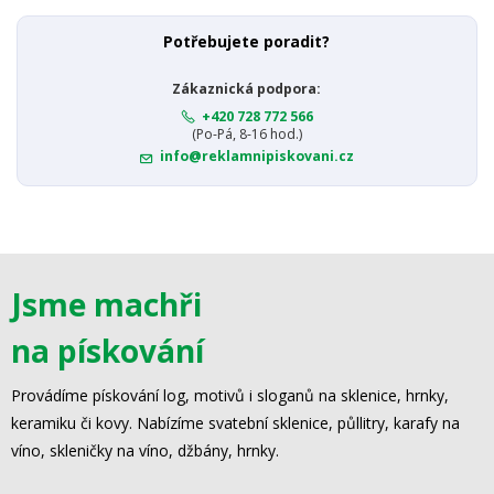
Potřebujete poradit?
Zákaznická podpora:
+420 728 772 566
(Po-Pá, 8-16 hod.)
info@reklamnipiskovani.cz
Jsme machři
na pískování
Provádíme pískování log, motivů i sloganů na sklenice, hrnky,
keramiku či kovy. Nabízíme svatební sklenice, půllitry, karafy na
víno, skleničky na víno, džbány, hrnky.