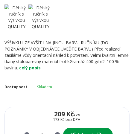
VÝŠIVKU LZE VYŠÍT I NA JINOU BARVU RUČNÍKU (DO
POZNÁMKY V OBJEDNÁVCE UVEĎTE BARVU) Před realizací
zasíláme vždy orientační náhled k potvrzení. Velmi kvalitní jemně
tkaný stálobarevný materiál froté.Gramáž 400 g/m2. 100 %
bavlna.
celý popis
Dostupnost
Skladem
209 Kč
/
ks
173 Kč
bez DPH