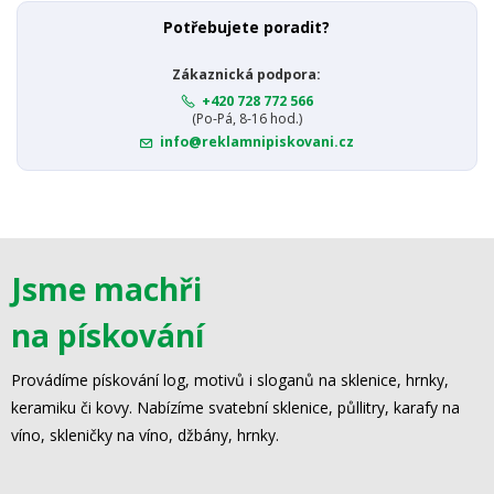
Potřebujete poradit?
Zákaznická podpora:
+420 728 772 566
(Po-Pá, 8-16 hod.)
info@reklamnipiskovani.cz
Jsme machři
na pískování
Provádíme pískování log, motivů i sloganů na sklenice, hrnky,
keramiku či kovy. Nabízíme svatební sklenice, půllitry, karafy na
víno, skleničky na víno, džbány, hrnky.