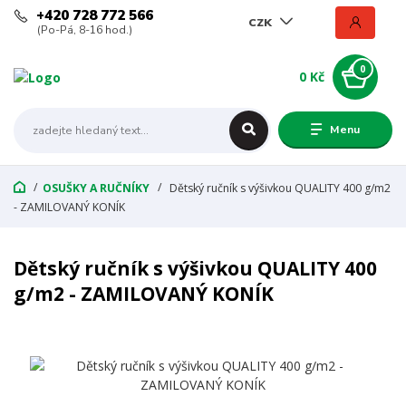
+420 728 772 566
CZK
(Po-Pá, 8-16 hod.)
0
0 Kč
Menu
OSUŠKY A RUČNÍKY
Dětský ručník s výšivkou QUALITY 400 g/m2
- ZAMILOVANÝ KONÍK
Dětský ručník s výšivkou QUALITY 400
g/m2 - ZAMILOVANÝ KONÍK